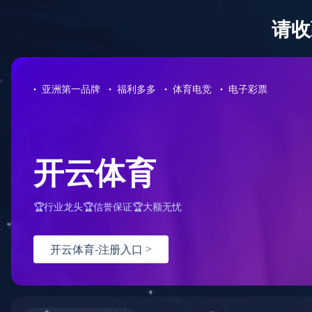
中国有限
首页
>
重点领域信息公开专栏
>
其他信息
公司
社会价值报告