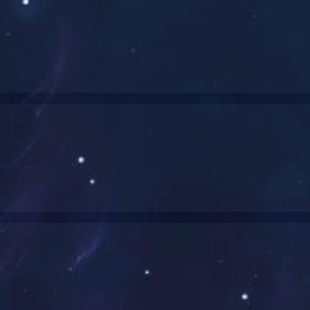
其他信息
广州市审计局于2023年12月29日印发《审
〔2023〕23号），对jnty. com原党委书记
济责任履行情况进行了客观公正的评价,指出存在的
2025-02-21
jnty. com审计部副部长拟聘任人选公示