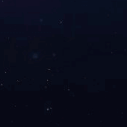
广州市审计局于2020年3月16日至2020年6月
托管企业2019年资产负债损益情况进行了审计,
告》(穗审企报〔2020〕71号)。广州市审计局对我
2022-01-06
技术支持：
数园网络