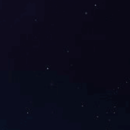
的举报方式
范有序进行，相关个人或单
党员领导干部、集团所辖各级国
..
jnty. com关于广州市市属国有企业资产管理（国资监管及重大风险）情况专项审计调查审计发现问题整改情况的公告
广州市属国有企业2019至
况进行了专项审计调查,并于
企调报〔...