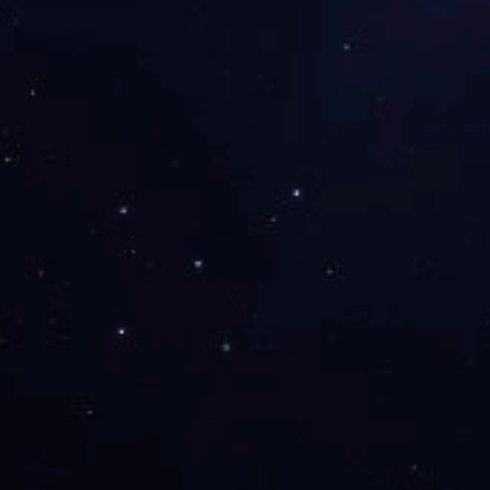
版权所有: 广州轻工工贸集团有限公司
粤ICP备05011335号