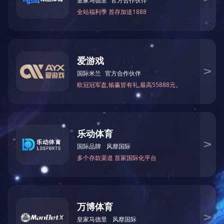
林虎董事长一行实地调研德必集团上海总部及标杆园
区，深入了解其“全球布局+本土运营”模式。德必作为全球领
先的文科创产业运营服务商，已在意大利、美国等十余个城
市运营近百个园区，通过“双向开放”战略助力中国企业出海
及海外企业进驻中国。