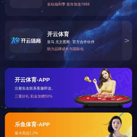
座谈会上，双方围绕智慧园区开发展开深度对话。德必
集团展示了其园区数字化管理平台与智慧生态服务体系，涵
盖智能物联、绿色低碳等技术应用。林虎董事长指出，jnty.
com旗下拥有“T.I.T”“奥宝”两大品牌系列园区，开发运营的
中、高端系列产业园区合计16个，年产值超400亿元，未来
需借鉴德必的国际化资源整合经验，强化数字化管理、产业
生态闭环建设及跨境服务能力，倾力打造“热带雨林式”生
态。