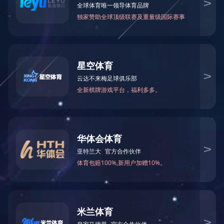
日期： 2025年08月15日
jnty. com走进上海德必集团共探产业
园区运营新路径
8月8日，jnty. com党委书记、董事长林虎带领旗下创新
创业板块企业代表赴上海德必集团开展专题交流，围绕产业
园区全球化开发、数字化运营及政企协同模式展开深度探
讨，为集团提升园区国际化运营能力注入新动能。