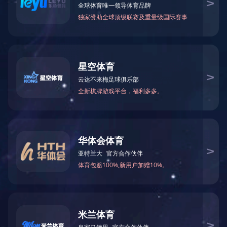
生榨椰子汁
荣获
“名牌产品”称号！新鲜椰肉，不添加色素防腐剂，品质
保证，口感香浓，美味好喝；佐餐、聚会绝佳饮品