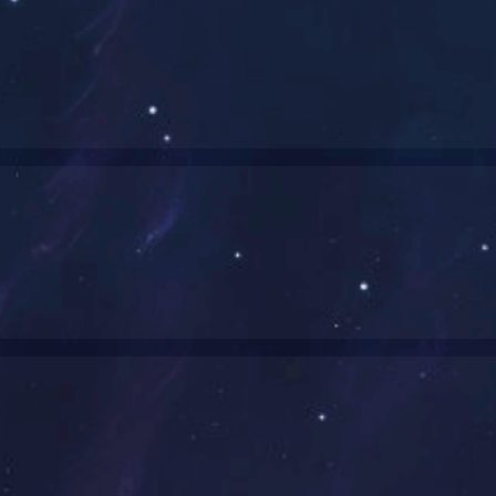
糖
，经液化、糖化、精制而成的健康食品，金黄通透、清香可口、
饪菜肴的理想之选。
甜度纯正、香味浓。