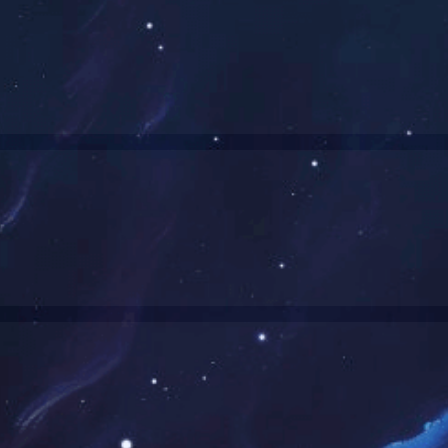
+强效去油洗洁精
松去除各种油污，连难洗的塑料餐具油污也能轻松清洁；配方温
卫生。天然清劲香味，轻松消除油污油腻等异味。