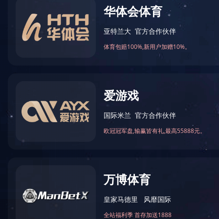
高富力A
创新活氧液配方，能轻
清洗瓜果和蔬菜，安全