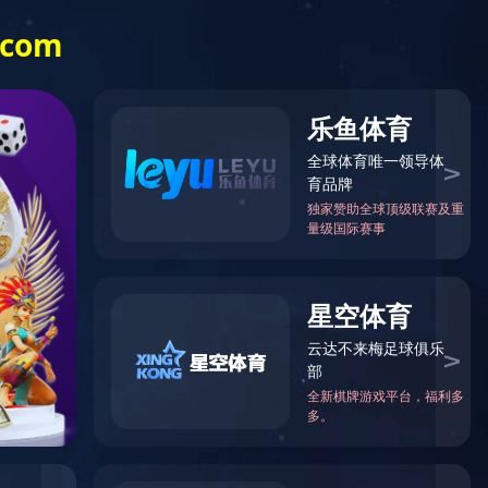
EN
在线商城