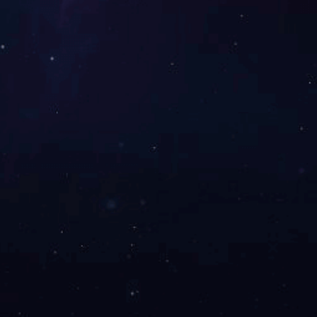
技术支持：
数园网络