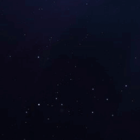
版权所有: 广州轻工工贸集团有限公司
粤ICP备05011335号