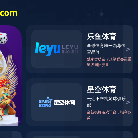
EN
在线商城
集团荣誉